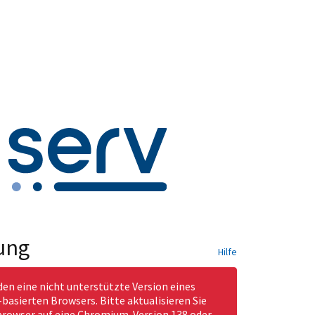
ung
Hilfe
den eine nicht unterstützte Version eines
asierten Browsers. Bitte aktualisieren Sie
rowser auf eine Chromium-Version 138 oder